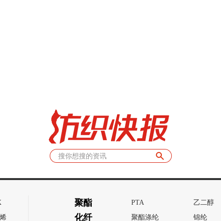
聚酯
X
PTA
乙二醇
化纤
烯
聚酯涤纶
锦纶