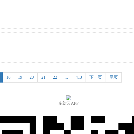
18
19
20
21
22
...
413
下一页
尾页
东纺云APP