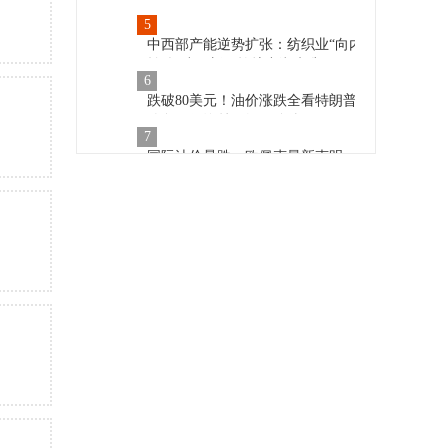
5
中西部产能逆势扩张：纺织业“向内
转”提速，新一轮扩产潮来袭
6
跌破80美元！油价涨跌全看特朗普
脸色，但涤丝已经不管他了
7
国际油价暴跌，欧佩克最新声明
8
刚刚！美国制裁43家中企！众多知
名企业在列！
9
经济日报评论员：把握当前中国经
济之势的关键
10
“十五五”时期，工业绿色低碳发展
这样推进