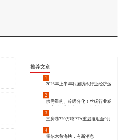
推荐文章
1
2026年上半年我国纺织行业经济运
行基本平稳
2
供需重构、冷暖分化！丝绸行业积
极应对周期调整 | 2026上半年行业
3
形势观察
三房巷320万吨PTA重启推迟至9月
中
4
霍尔木兹海峡，有新消息