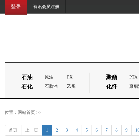
登录
资讯会员注册
石油
聚酯
原油
PX
PTA
石化
化纤
石脑油
乙烯
聚酯
位置：
网站首页
>>
首页
上一页
1
2
3
4
5
6
7
8
9
1