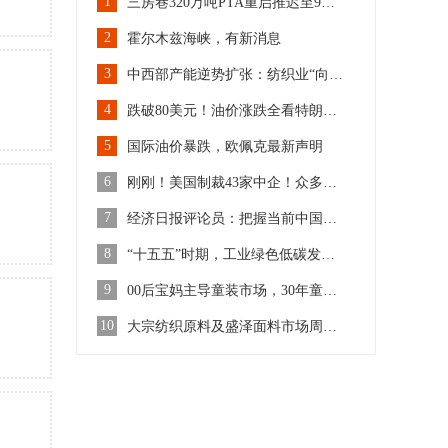
1
三房巷320万吨PTA重启推迟至9月中
2
霍尔木兹海峡，有新消息
3
中西部产能逆势扩张：纺织业“向内转”提速，新一轮扩产潮来袭
4
跌破80美元！油价涨跌全看特朗普脸色，但涤丝已经不管他了
5
国际油价暴跌，欧佩克最新声明
6
刚刚！美国制裁43家中企！众多知名企业在列！
7
经济日报评论员：把握当前中国经济之势的关键
8
“十五五”时期，工业绿色低碳发展这样推进
9
00后宝妈主导童装市场，30年童装老厂转型数码印花：卷安全，卷快反！
10
大宗纺织原料及盛泽面料市场周报（7.20-7.24）