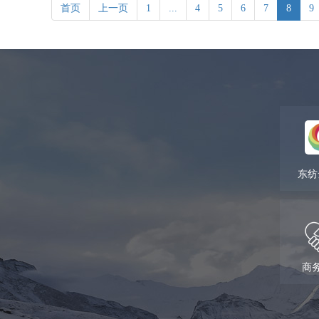
首页
上一页
1
...
4
5
6
7
8
9
东纺
商