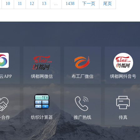
10
11
12
13
...
1438
下一页
尾页
云APP
绸都网微信
布工厂微信
绸都网抖音号
务合作
纺织计算器
推广热线
传真