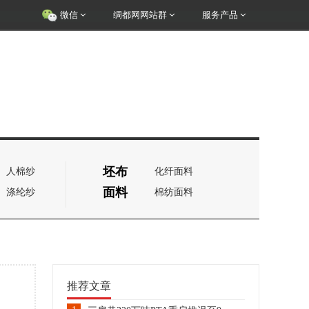
微信
绸都网网站群
服务产品
坯布
人棉纱
化纤面料
面料
涤纶纱
棉纺面料
推荐文章