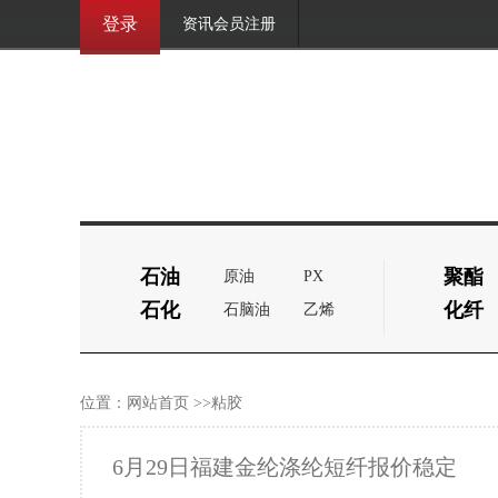
登录
资讯会员注册
石油
聚酯
原油
PX
石化
化纤
石脑油
乙烯
位置：
网站首页
>>粘胶
6月29日福建金纶涤纶短纤报价稳定