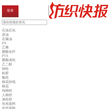
登录
资讯会员注册
石油石化
原油
石脑油
PX
乙烯
聚酯化纤
PTA
聚酯涤纶
乙二醇
锦纶
粘胶
氨纶
棉花纱线
棉花
纯棉纱
人棉纱
涤纶纱
坯布面料
化纤面料