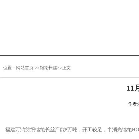
位置：
网站首页
>>
锦纶长丝
>>正文
1
作者:石
福建万鸿纺织锦纶长丝产能8万吨，开工较足，半消光锦纶HOY40D/12