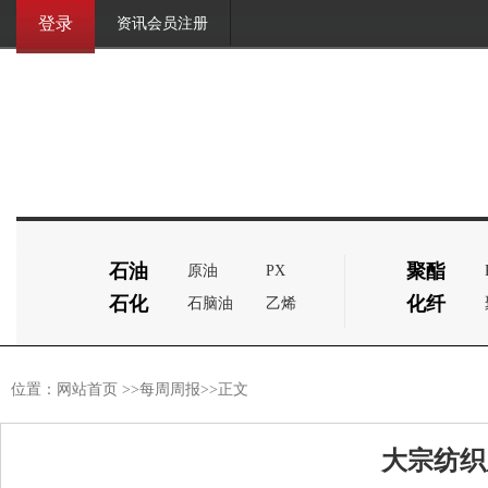
登录
资讯会员注册
石油
聚酯
原油
PX
石化
化纤
石脑油
乙烯
位置：
网站首页
>>
每周周报
>>正文
大宗纺织原