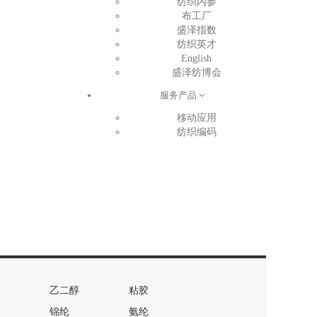
纺织内参
布工厂
盛泽指数
纺织英才
English
盛泽纺博会
服务产品
移动应用
纺织编码
乙二醇
粘胶
锦纶
氨纶