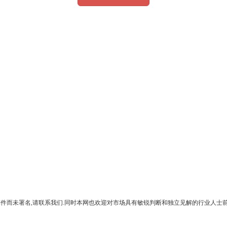
,请联系我们.同时本网也欢迎对市场具有敏锐判断和独立见解的行业人士前来投稿,投稿邮箱in