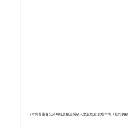
(本网尊重各兄弟网站及独立撰稿人之版权,如发现本网刊登您的稿件而未署名