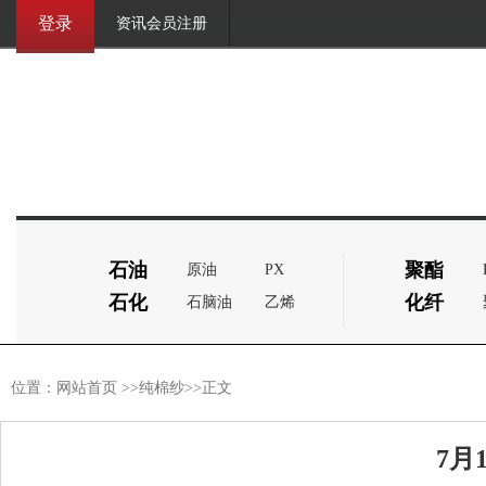
登录
资讯会员注册
石油
聚酯
原油
PX
石化
化纤
石脑油
乙烯
位置：
网站首页
>>
纯棉纱
>>正文
7月